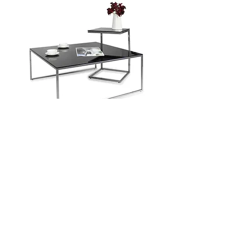
Stolik Beta/ stolik Moreno, mały- czarny / czarne szkło