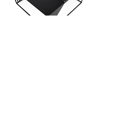
Table basse Triango - noir piano /
murmure de magma
MODÈLE 3D À
TÉLÉCHARGER