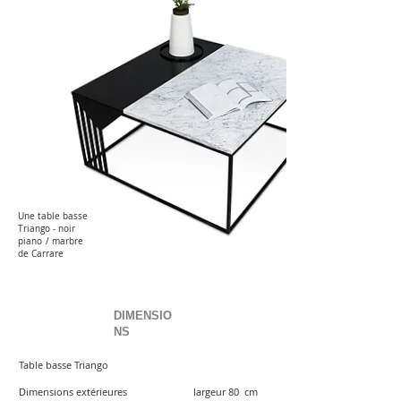
Une table basse
Triango - noir
piano
/ marbre
de Carrare
DIMENSIO
NS
Table basse Triango
Dimensions extérieures
largeur 80 cm