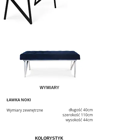
WYMIARY
ŁAWKA NOKI
długość 40cm
Wymiary zewnętrzne
szerokość 110cm
wysokość 44cm
KOLORYSTYK