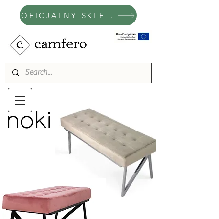
OFICJALNY SKLEP CAMFERO