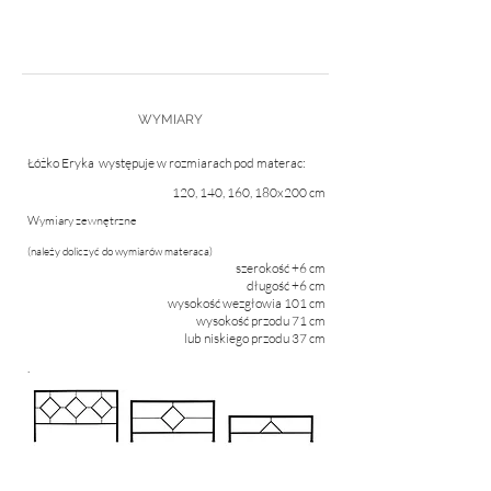
WYMIARY
Łóżko Eryka występuje w rozmiarach pod materac:
120, 140, 160, 180x200 cm
Wymiary zewnętrzne
(należy doliczyć do wymiarów materaca)
szerokość +6 cm
długość +6 cm
wysokość wezgłowia 101 cm
wysokość przodu 71 cm
lub niskiego przodu 37 cm
.