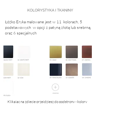
KOLORYSTYKA I TKANINY
Łóżko Eryka malowane jest w 11 kolorach, 5
podstawowych w opcji z patyną złotą
lub srebrną,
oraz 6 specjalnych
Klikając na zdjęcie przejdziesz do podstrony - kolory
INFORMACJE DODATKOWE
Możliwość zamówienia stelaża ze specjalnych