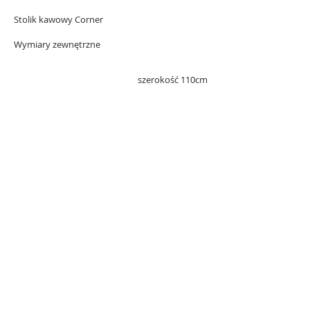
Stolik kawowy Corner
Wymiary zewnętrzne
szerokość 110cm
głębokość 60cm
wysokość 50 lub 53cm
(szkło 10mm / drewno 40mm)
KOLORYSTYKA
Kolor metalu
czarny mat,
biały mat,
lakier chromowany
Wybarwienie drewna
dąb naturalny
dąb w kolorze hebanu
dąb w kolorze orzecha
wenge
LUB