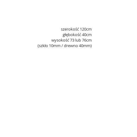
szerokość 120cm
głębokość 40cm
wysokość 73 lub 76cm
(szkło 10mm / drewno 40mm)
KOLORYSTYKA
Kolor metalu
czarny mat,
biały mat,
lakier chromowany
Wybarwienie drewna
dąb naturalny
dąb w kolorze hebanu