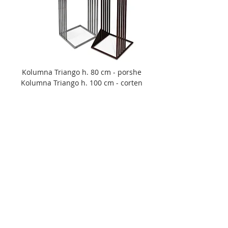
Kolumna Triango h. 80 cm - porshe
Kolumna Triango h. 100 cm - corten
A
Kolumna Triango w wersji z trójkątami u góry
B
Kolumna Triango w wersji z odwróconym
trójkątem