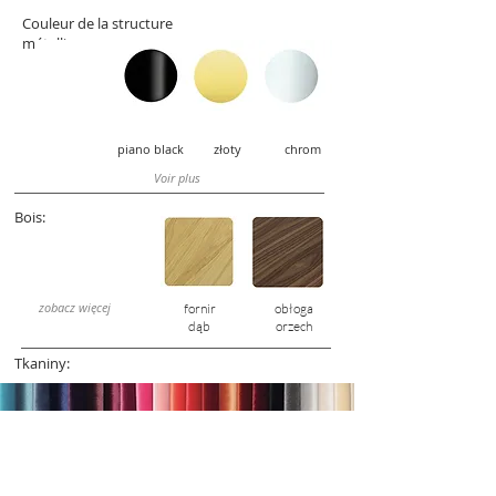
Couleur de la structure
métallique :
piano black złoty chrom
Voir plus
Bois:
zobacz więcej
fornir
obłoga
dąb
orzech
Tkaniny: