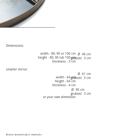
DIMENSIO
NS
Dimensions:
width - 80, 90 or 100 cm
Ø 46 cm
height - 80, 90 lub 100 cm
grubość 3 cm
thickness - 3 cm
smaller mirror:
Ø 61 cm
width - 64 cm
grubość 3 cm
height - 64 cm
thickness - 4 cm
Ø 90 cm
grubość 3 cm
or your own dimension
COLOR
Kolor konstrukcji metalu: