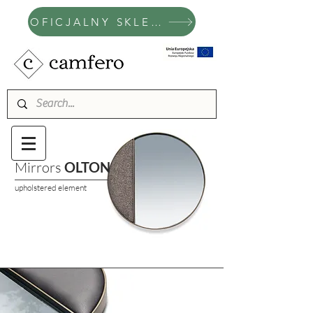
OFICJALNY SKLEP CAMFERO
Mirrors
OLTON
upholstered element