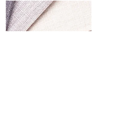
Mit einem Klick auf das Foto gelangen Sie auf
die Unterseite - Stoffe
WEITERE INFORMATIONEN
Bett im Set mit Rahmen aus speziellen Buchen-
Federleisten (Abstand alle 3,5 cm). Rahmen ist
für jeden Typ gedacht Matratze.