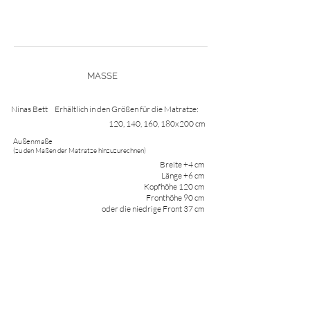
MASSE
Ninas Bett
Erhältlich in den Größen für die Matratze:
120, 140, 160, 180x200 cm
Außenmaße
(zu den Maßen der Matratze hinzuzurechnen)
Breite +4 cm
Länge +6 cm
Kopfhöhe 120 cm
Fronthöhe 90 cm
oder die niedrige Front 37 cm