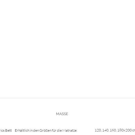
MASSE
120, 140, 160, 180x200 
ics Bett
Erhältlich in den Größen für die Matratze: