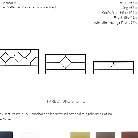
Breite +6 
ußenmaße
u den Maßen der Matratze hinzuzurechnen)
Länge +6 
Kopfstützenhöhe 101 
Fronthöhe 71 
oder die niedrige Front 37 
FARBEN UND STOFFE
cs Bett
es ist in 15 Grundfarben lackiert und optional mit goldener Patina
r Silber.