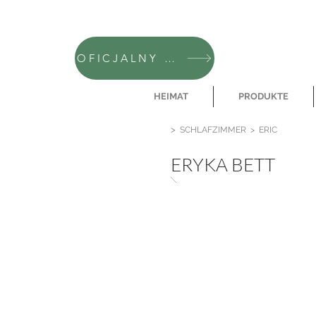
OFICJALNY SKLEP CAMFERO
HEIMAT
PRODUKTE
>
SCHLAFZIMMER
>
ERIC
ERYKA BETT