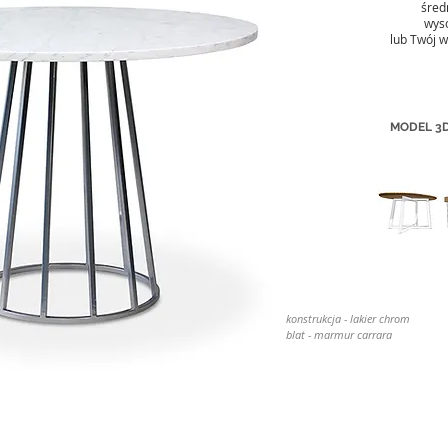
śred
wys
lub Twój w
MODEL 3D
konstrukcja - lakier chrom
blat - marmur carrara