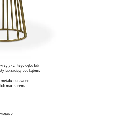
krągły - z litego dębu lub
ty lub zacięty pod kątem.
e metalu z drewnem
 lub marmurem.
YMIARY