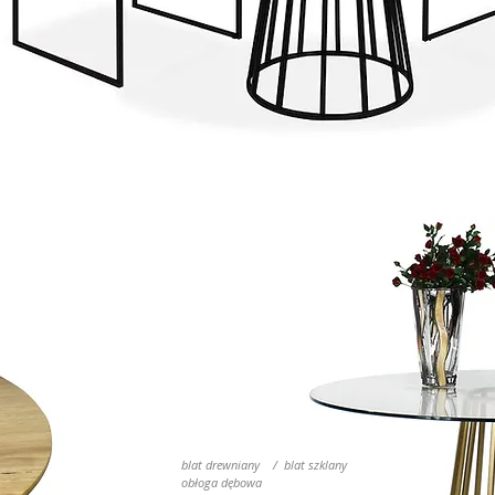
blat drewniany / blat szklany
obłoga dębowa