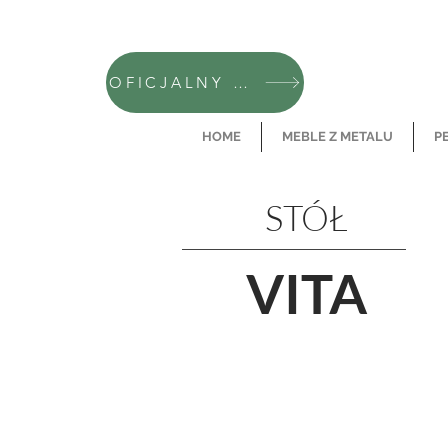
OFICJALNY SKLEP CAMFERO
HOME
MEBLE Z METALU
P
STÓŁ
VITA