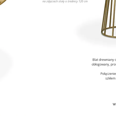
na zdjęciach stoły o średnicy 120 cm
Blat drewniany o
obłogowany, pros
Połączeni
szkłem
W