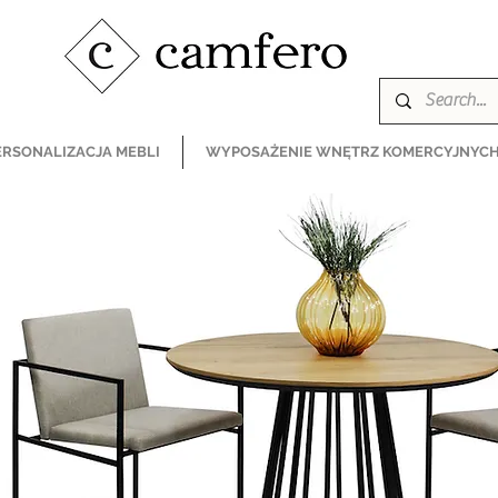
ERSONALIZACJA MEBLI
WYPOSAŻENIE WNĘTRZ KOMERCYJNYC