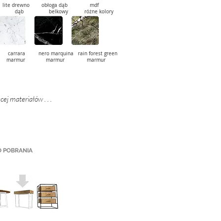
y lite drewno obłoga dąb mdf
b belkowy różne kolory
ara nero marquina rain forest green
je marmur marmur marmur
cej materiałów . . .
O POBRANIA