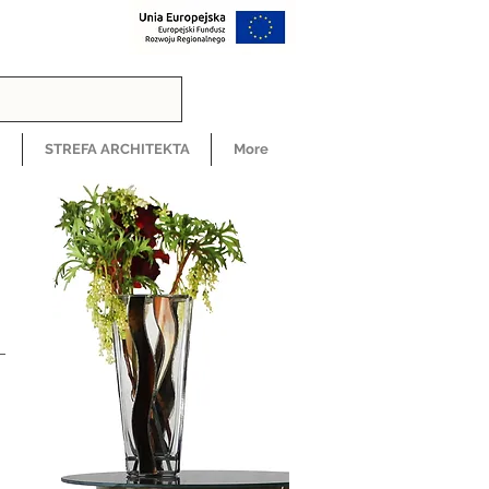
H
STREFA ARCHITEKTA
More