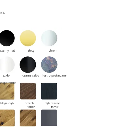
YKA
zarny mat złoty chrom
zkło czarne szkło lustro postarzane
ansparentne
błoga dąb orzech dąb czarny
fornir fornir