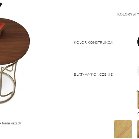
KOLORYST
KOLOR KONSTRUKCJI
c
BLAT - WYKOŃCZENIE
s
tr
o
 / fornir orzech