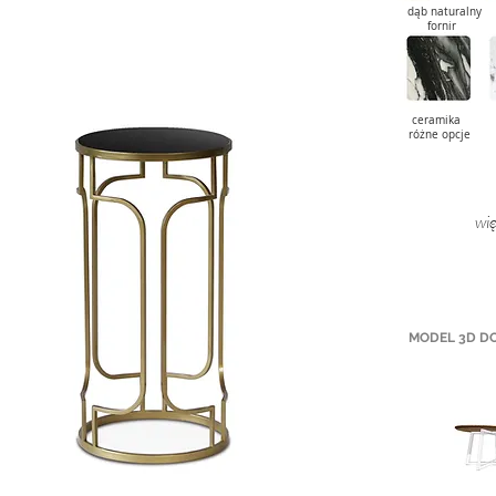
dąb naturaln
fornir dą
ceramika carr
różne opc
wię
MODEL 3D D