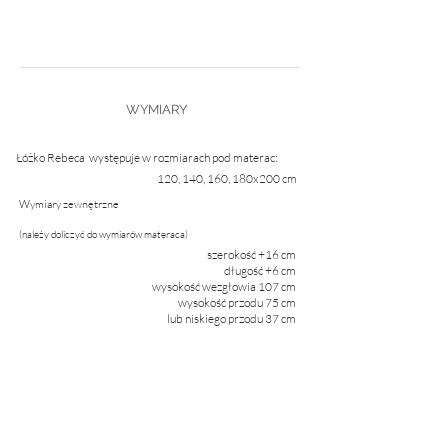
WYMIARY
Łóżko Rebeca występuje w rozmiarach pod materac:
120, 140, 160, 180x200 cm
Wymiary zewnętrzne
(należy doliczyć do wymiarów materaca)
szerokość +16 cm
długość +6 cm
wysokość wezgłowia 107 cm
wysokość przodu 75 cm
lub niskiego przodu 37 cm
.