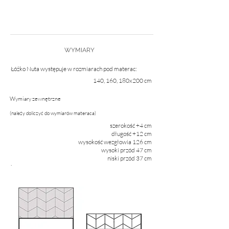
WYMIARY
Łóżko Nuta występuje w rozmiarach pod materac:
140, 160, 180x200 cm
Wymiary zewnętrzne
(należy doliczyć do wymiarów materaca)
szerokość +4 cm
długość +12 cm
wysokość wezgłowia 126 cm
wysoki przód 47 cm
niski przód 37 cm
.