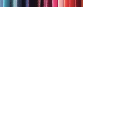
Klikając na zdjęcie przejdziesz do podstrony - tkaniny
INFORMACJE DODATKOWE
Możliwość zamówienia stelaża ze specjalnych
bukowych listew sprężynujących (rozstawa co 3,5
cm). Stelaż przeznaczony jest pod każdy rodzaj
materaca.
Ciężar łóżka
25kg
Liczba opakowań
2 szt.
Termin realizacji
21- 28
dni
©
2020-2023
by Camfero design