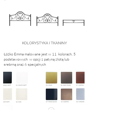
KOLORYSTYKA I TKANINY
Łóżko Emma malowane jest w 11 kolorach, 5
podstawowych w opcji z patyną złotą
lub
srebrną
oraz 6 specjalnych
Klikając na zdjęcie przejdziesz do podstrony - kolory