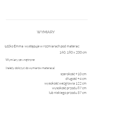
WYMIARY
Łóżko Emma występuje w rozmiarach pod materac:
160, 180 x 200 cm
Wymiary zewnętrzne
(należy doliczyć do wymiarów materaca)
szerokość +10 cm
długość +4 cm
wysokość wezgłowia 122 cm
wysokość przodu 87 cm
lub niskiego przodu 37 cm
.