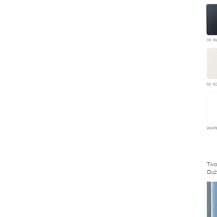
Twor
Duż