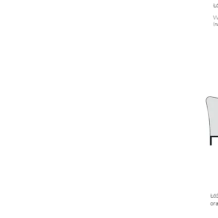
Ł
(n
.
Łóż
ora