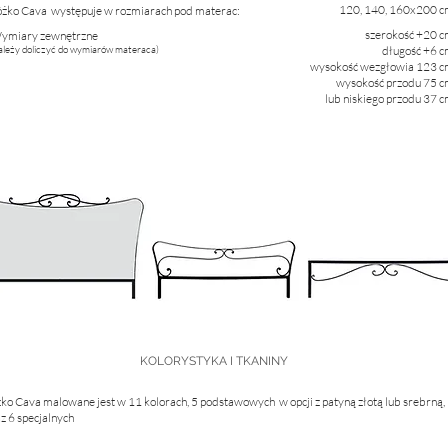
120, 140, 160x200 
óżko Cava występuje w rozmiarach pod materac:
szerokość +20 
Wymiary zewnętrzne
ależy doliczyć do wymiarów materaca)
długość +6 
wysokość wezgłowia 123 
wysokość przodu 75 
lub niskiego przodu 37 
KOLORYSTYKA I TKANINY
ko Cava malowane jest w 11 kolorach, 5 podstawowych w opcji z patyną złotą
lub srebrną,
z 6 specjalnych