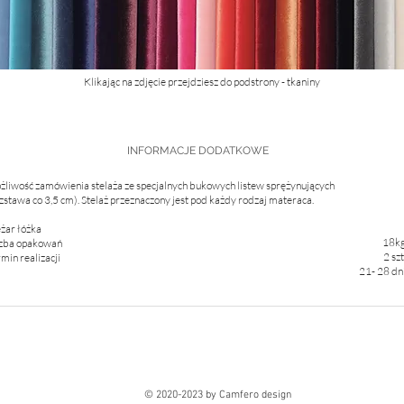
Klikając na zdjęcie przejdziesz do podstrony - tkaniny
INFORMACJE DODATKOWE
liwość zamówienia stelaża ze specjalnych bukowych listew sprężynujących
zstawa co 3,5 cm). Stelaż przeznaczony jest pod każdy rodzaj materaca.
żar łóżka
18k
czba opakowań
2 szt
min realizacji
21- 28 dn
© 2020-2023 by Camfero design