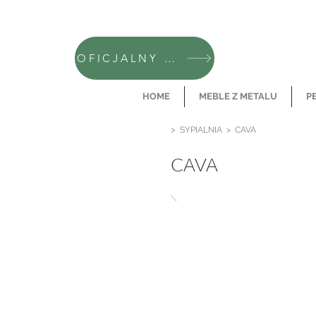
OFICJALNY SKLEP CAMFERO
HOME
MEBLE Z METALU
P
>
SYPIALNIA
> CAVA
CAVA