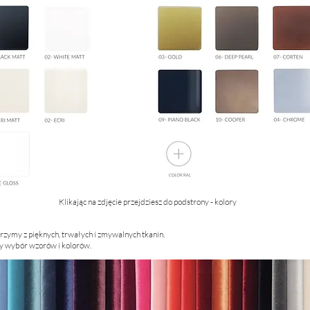
Klikając na zdjęcie przejdziesz do podstrony - kolory
zymy z pięknych, trwałych i zmywalnych tkanin.
y wybór wzorów i kolorów.