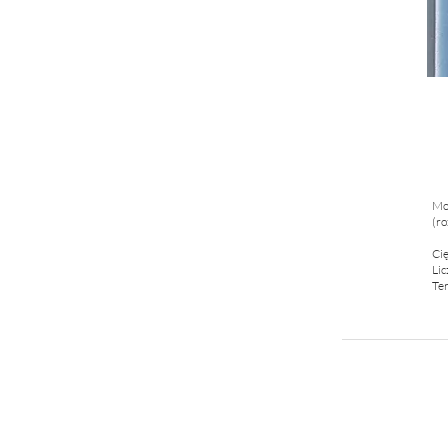
Moż
(ro
Cię
Li
Ter