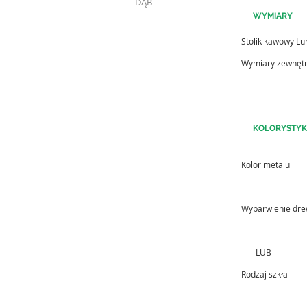
DĄB
WYMIARY
Stolik kawowy Lu
Wymiary zewnęt
KOLORYSTY
Kolor metalu
Wybarwienie dr
LUB
Rodzaj szkła