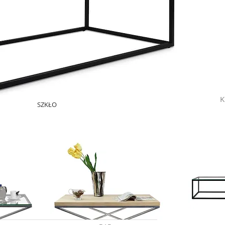
K
SZKŁO