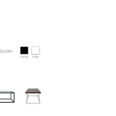
OLORY
czarny
biały