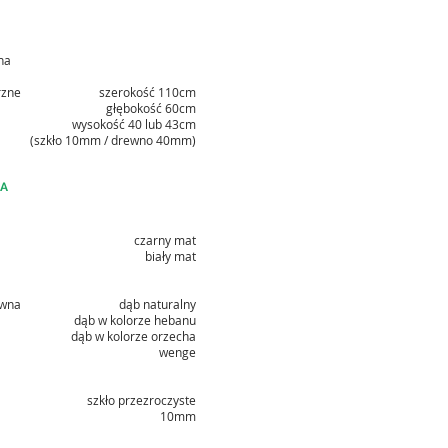
na
rzne
szerokość 110cm
głębokość 60cm
wysokość 40 lub 43cm
(szkło 10mm / drewno 40mm)
KA
czarny mat
biały mat
ewna
dąb naturalny
dąb w kolorze hebanu
dąb w kolorze orzecha
wenge
szkło przezroczyste
10mm