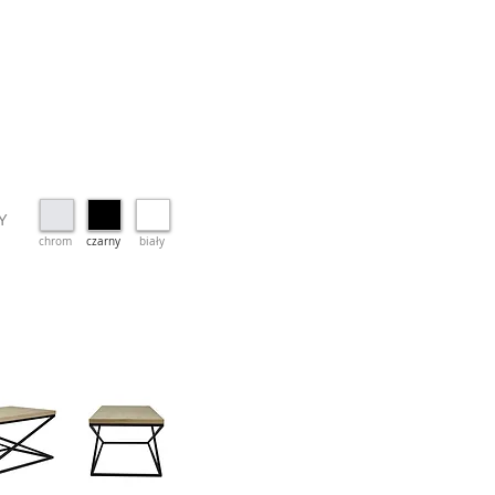
Y
chrom
czarny
biały