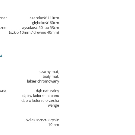
rner
szerokość 110cm
głębokość 60cm
rzne
wysokość 50 lub 53cm
(szkło 10mm / drewno 40mm)
KA
czarny mat,
biały mat,
lakier chromowany
ewna
dąb naturalny
dąb w kolorze hebanu
dąb w kolorze orzecha
wenge
szkło przezroczyste
10mm