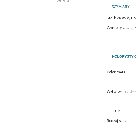
WENGE
WYMIARY
Stolik kawowy Co
Wymiary zewnęt
KOLORYSTY
Kolor metalu
Wybarwienie dr
LUB
Rodzaj szkła