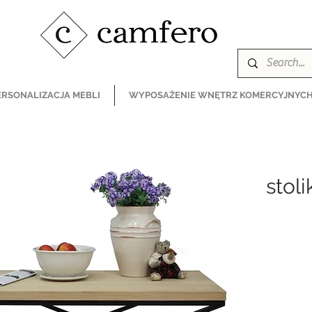
ERSONALIZACJA MEBLI
WYPOSAŻENIE WNĘTRZ KOMERCYJNYC
stol