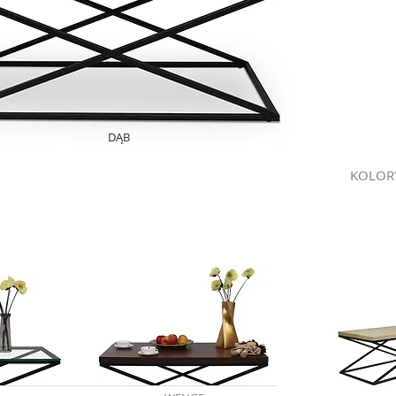
DĄB
KOLOR