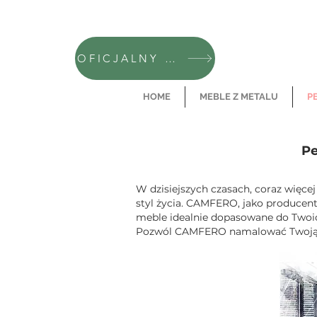
OFICJALNY SKLEP CAMFERO
HOME
MEBLE Z METALU
P
Pe
W dzisiejszych czasach, coraz więce
styl życia. CAMFERO, jako producent
meble idealnie dopasowane do Twoic
Pozwól CAMFERO namalować Twoją p