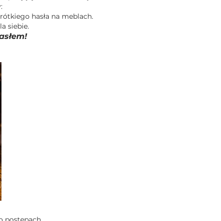
:
rótkiego hasła na meblach.
a siebie.
asłem!
o postępach.