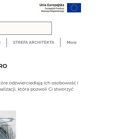
H
STREFA ARCHITEKTA
More
ERO
które odzwierciedlają ich osobowość i
izacji, która pozwoli Ci stworzyć