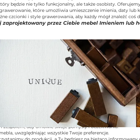
óry będzie nie tylko funkcjonalny, ale także osobisty. Oferujemy
grawerowanie, które umożliwia umieszczenie imienia, daty lub k
żne czcionki i style grawerowania, aby każdy mógł znaleźć coś dl
j zaprojektowany przez Ciebie mebel Imieniem lub h
m zespołem, aby omówić swoje pomysły i oczekiwania.
ebla, uwzględniając wszystkie Twoje preferencje.
przystąpimy do produkcji, a Ty będziesz na bieżąco informowany 