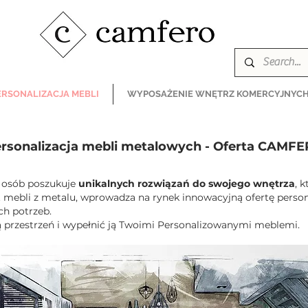
ERSONALIZACJA MEBLI
WYPOSAŻENIE WNĘTRZ KOMERCYJNYC
rsonalizacja mebli metalowych - Oferta CAMF
j osób poszukuje
unikalnych rozwiązań do swojego wnętrza
, 
 mebli z metalu, wprowadza na rynek innowacyjną ofertę personal
h potrzeb.
rzestrzeń i wypełnić ją Twoimi Personalizowanymi meblemi.