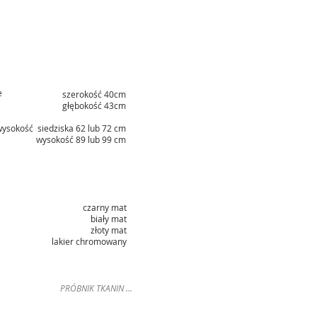
e
szerokość 40cm
głębokość 43cm
ysokość siedziska 62 lub 72 cm
wysokość 89 lub 99 cm
czarny mat
biały mat
złoty mat
lakier chromowany
PRÓBNIK TKANIN ...