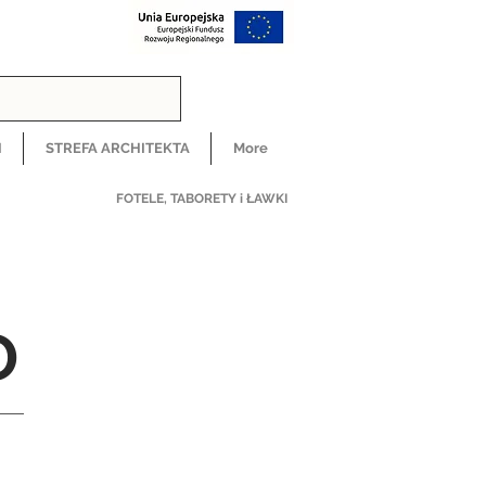
H
STREFA ARCHITEKTA
More
FOTELE, TABORETY i ŁAWKI
hoker Puro
O