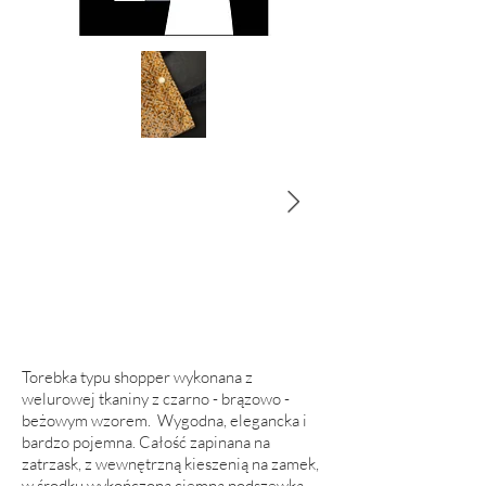
Torebka typu shopper wykonana z
welurowej tkaniny z czarno - brązowo -
beżowym wzorem. Wygodna, elegancka i
bardzo pojemna. Całość zapinana na
zatrzask, z wewnętrzną kieszenią na zamek,
w środku wykończona ciemną podszewką.