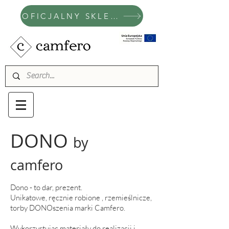
OFICJALNY SKLEP CAMFERO
DONO
by
camfero
Dono - to dar, prezent.
Unikatowe, ręcznie robione , rzemieślnicze,
torby DONOszenia marki Camfero.
Wykorzystując materiały do realizacji i