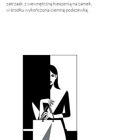
zatrzask, z wewnętrzną kieszenią na zamek,
w środku wykończona ciemną podszewką.