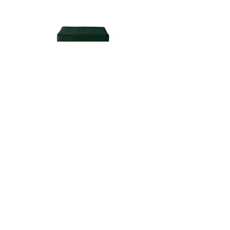
MASSE
Eckhocker
Außenmaße
Länge 57cm
Breite 40cm
Höhe 50cm
FARBE
Die Farbe des Metalls
schwarze Matte,