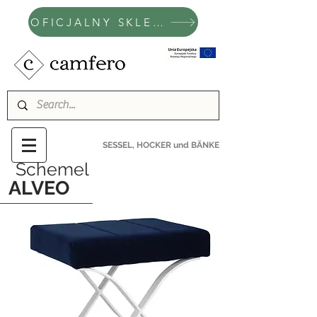
OFICJALNY SKLEP CAMFERO
SESSEL, HOCKER und BÄNKE
Schemel
ALVEO