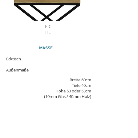
EIC
HE
MASSE
Ecktisch
Außenmaße
Breite 60cm
Tiefe 40cm
Höhe 50 oder 53cm
(10mm Glas / 40mm Holz)
FARBE
schwarze Matte,
Die Farbe des Metalls
weiße Matte,