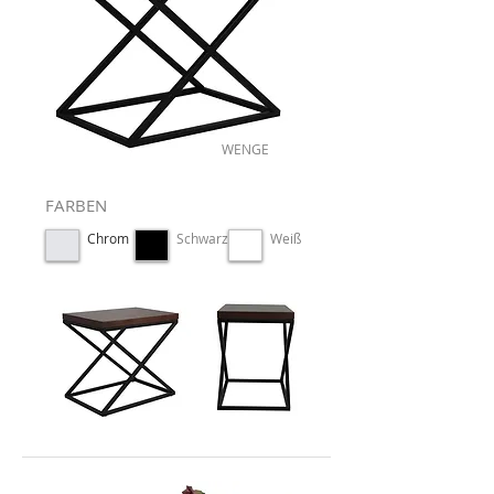
WENGE
FARBEN
Chrom
Schwarz
Weiß