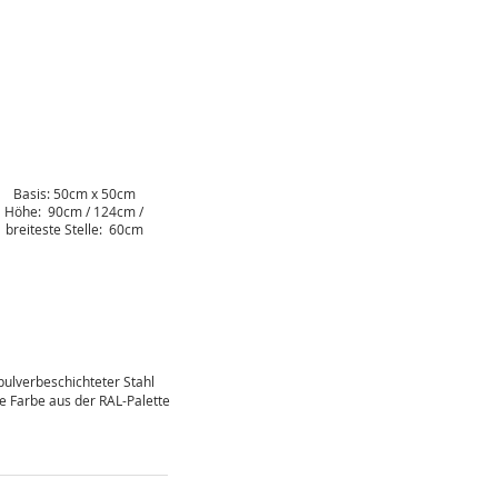
MASSE
Basis: 50cm x 50cm
Höhe: 90cm / 124cm /
breiteste Stelle: 60cm
FARBE
pulverbeschichteter Stahl
e Farbe aus der RAL-Palette