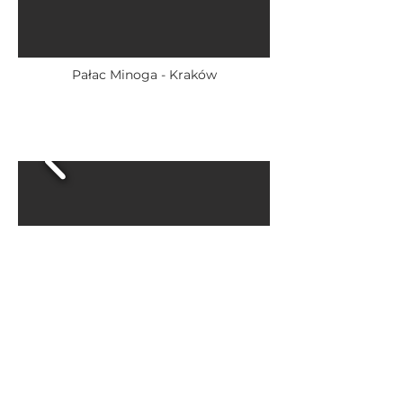
Pałac Minoga - Kraków
Ruby Bea Hotel — Florence [2024]