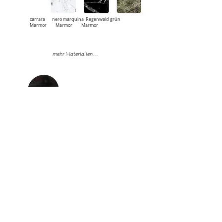
carrara
nero marquina
Regenwald grün
Marmor
Marmor
Marmor
mehr Materialien. . .
Trudo Konsole - schwarz / transparentes Glas
ARBEITSPLATTE - FINISH