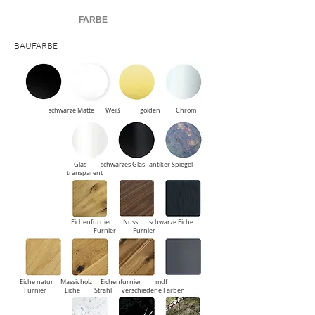
FARBE
BAUFARBE
schwarze Matte Weiß golden Chrom
Glas
schwarzes Glas
antiker Spiegel
transparent
Eichenfurnier
Nuss
schwarze Eiche
Furnier
Furnier
Eiche natur
Massivholz
Eichenfurnier
mdf
Furnier
Eiche
Strahl
verschiedene Farben