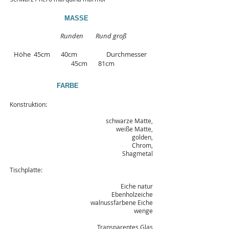
MASSE
Runden
Rund groß
Höhe 45cm 40cm Durchmesser
45cm 81cm
FARBE
Konstruktion:
schwarze Matte,
weiße Matte,
golden,
Chrom,
Shagmetal
Tischplatte:
Eiche natur
Ebenholzeiche
walnussfarbene Eiche
wenge
Transparentes Glas