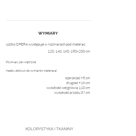
WYMIARY
Łóżko OPERA występuje w rozmiarach pod materac:
120, 140, 160, 180x200 cm
Wymiary zewnętrzne
(należy doliczyć do wymiarów materaca)
szerokość +5 cm
długość +16 cm
wysokość wezgłowia 110 cm
wysokość przodu 37 cm
.
KOLORYSTYKA I TKANINY